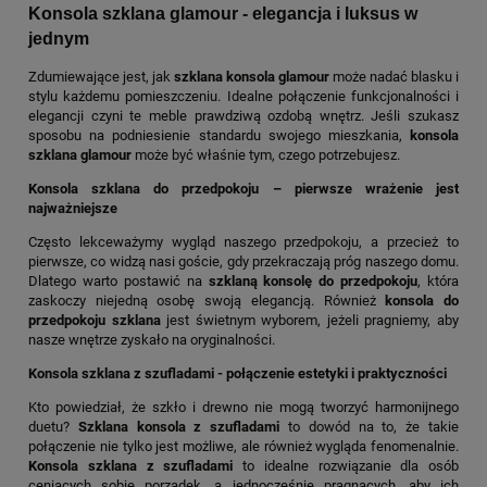
Konsola szklana glamour - elegancja i luksus w
jednym
Zdumiewające jest, jak
szklana konsola glamour
może nadać blasku i
stylu każdemu pomieszczeniu. Idealne połączenie funkcjonalności i
elegancji czyni te meble prawdziwą ozdobą wnętrz. Jeśli szukasz
sposobu na podniesienie standardu swojego mieszkania,
konsola
szklana glamour
może być właśnie tym, czego potrzebujesz.
Konsola szklana do przedpokoju – pierwsze wrażenie jest
najważniejsze
Często lekceważymy wygląd naszego przedpokoju, a przecież to
pierwsze, co widzą nasi goście, gdy przekraczają próg naszego domu.
Dlatego warto postawić na
szklaną konsolę do przedpokoju
, która
zaskoczy niejedną osobę swoją elegancją. Również
konsola do
przedpokoju szklana
jest świetnym wyborem, jeżeli pragniemy, aby
nasze wnętrze zyskało na oryginalności.
Konsola szklana z szufladami - połączenie estetyki i praktyczności
Kto powiedział, że szkło i drewno nie mogą tworzyć harmonijnego
duetu?
Szklana konsola z szufladami
to dowód na to, że takie
połączenie nie tylko jest możliwe, ale również wygląda fenomenalnie.
Konsola szklana z szufladami
to idealne rozwiązanie dla osób
ceniących sobie porządek, a jednocześnie pragnących, aby ich