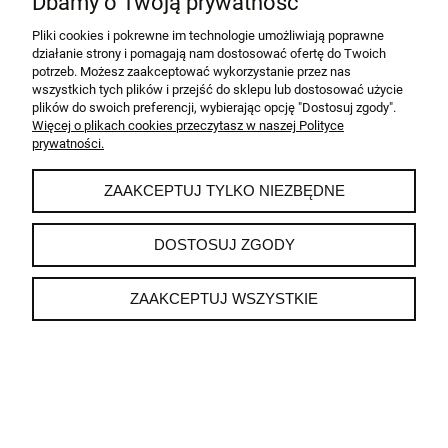
Dbamy o Twoją prywatność
Pliki cookies i pokrewne im technologie umożliwiają poprawne
MOJE KONTO
działanie strony i pomagają nam dostosować ofertę do Twoich
potrzeb. Możesz zaakceptować wykorzystanie przez nas
wszystkich tych plików i przejść do sklepu lub dostosować użycie
ZAKUPY
plików do swoich preferencji, wybierając opcję "Dostosuj zgody".
Więcej o plikach cookies przeczytasz w naszej Polityce
prywatności.
INFORMACJE
ZAAKCEPTUJ TYLKO NIEZBĘDNE
O NAS
DOSTOSUJ ZGODY
BellaCasa.co sp. z o.o.
ul. Żagańska 100G 68-200 Żary
ZAAKCEPTUJ WSZYSTKIE
Polska
Tel.: +48 68 374-55-17
Mob.:+48 519 519 793
Mob.:+48 519 519 948