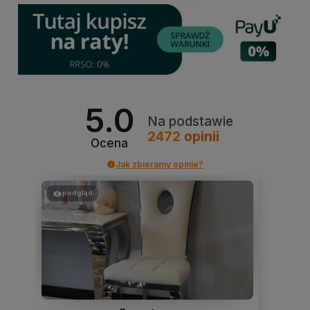
5.0
Na podstawie
2472
opinii
Ocena
Jak zbieramy opinie?
podgląd