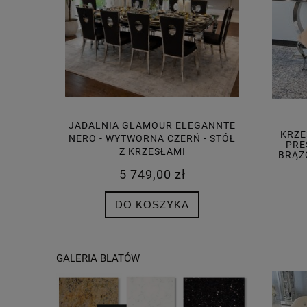
EGANNTE
JADALNIA GLAMOUR CLASSICO
SREBR
KRZE
Ń - STÓŁ
NERO - KLASYCZNA CZERŃ
OKRĄGŁE
PRE
BRĄZ
3 999,00 zł
POWIADOM O DOSTĘPNOŚCI
GALERIA BLATÓW