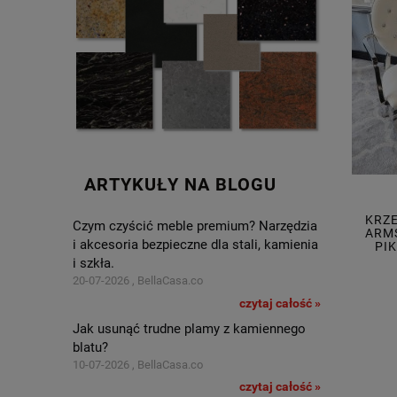
ARTYKUŁY NA BLOGU
KRZE
Czym czyścić meble premium? Narzędzia
ARMS
i akcesoria bezpieczne dla stali, kamienia
PI
i szkła.
20-07-2026 , BellaCasa.co
czytaj całość »
Jak usunąć trudne plamy z kamiennego
blatu?
10-07-2026 , BellaCasa.co
czytaj całość »