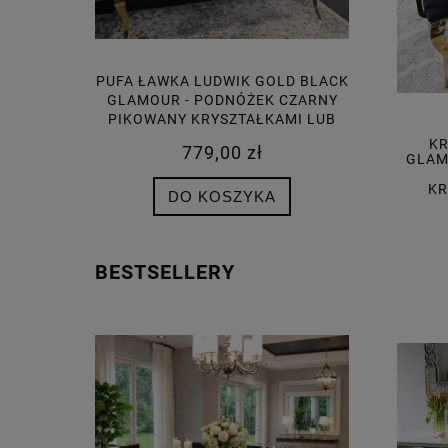
LD BLACK
KRZESŁO LUDWIK II GOLD
KRZESŁ
 CZARNY
GLAMOUR ARMS BEIGE - ZŁOTE
ARMS BE
AMI LUB
KRZESŁA PIKOWANE
PIKOW
KRYSZTAŁKAMI, KOŁATKA
KR
799,00 zł
GLAM
KR
DO KOSZYKA
BESTSELLERY