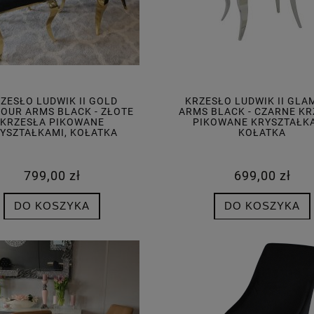
O LUDWIK II GLAMOUR
KRZESŁO GLAMOUR PREMIER
IGE - BEŻOWE KRZESŁO
BLACK - KRZESŁO TAPICEROWA
ANE KRYSZTAŁKAMI,
CZARNE - KPL. 4 SZT
KOŁATKA
ZESŁO LUDWIK II GOLD
KRZESŁO LUDWIK II GL
699,00 zł
1 899,00 zł
OUR ARMS BLACK - ZŁOTE
ARMS BLACK - CZARNE K
KRZESŁA PIKOWANE
PIKOWANE KRYSZTAŁKA
YSZTAŁKAMI, KOŁATKA
KOŁATKA
DO KOSZYKA
ZOBACZ WIĘCEJ
799,00 zł
699,00 zł
DO KOSZYKA
DO KOSZYKA