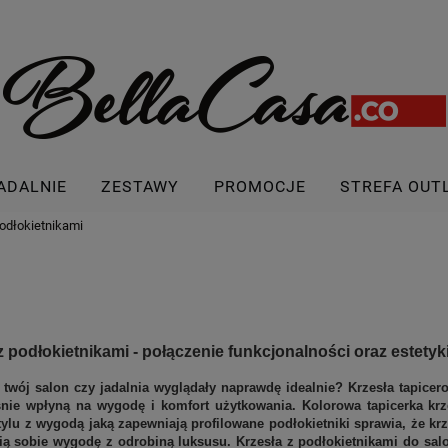
ADALNIE
ZESTAWY
PROMOCJE
STREFA OUT
podłokietnikami
z podłokietnikami - połączenie funkcjonalności oraz estetyk
 twój salon czy jadalnia wyglądały naprawdę idealnie? Krzesła tapice
nie wpłyną na wygodę i komfort użytkowania. Kolorowa tapicerka krz
ylu z wygodą jaką zapewniają profilowane podłokietniki sprawia, że k
ią sobie wygodę z odrobiną luksusu. Krzesła z podłokietnikami do sal