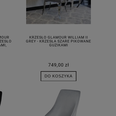
ZEGAR ŚCIENNY KWADRATOWY
ZEGAR ŚCIENN
NE
GLAMOUR LUSTRZANY SREBRNY Z
GLAMOUR LUSTR
KRYSZTAŁKAMI 35X35 CM C-0641
KRYSZTAŁKAMI 5
AMOUR
KRZESŁO GLAMOUR WILLIAM II
199,00 zł
349,
RZESŁO
GREY - KRZESŁA SZARE PIKOWANE
MI,
GUZIKAMI
POWIADOM O DOSTĘPNOŚCI
DO KO
749,00 zł
DO KOSZYKA