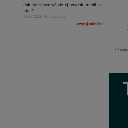
Jak nie zniszczyć złotej powłoki mebli ze
stali?
03-07-2026 , BellaCasa.co
czytaj całość »
* Zapoz