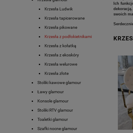
Ich funkcj
Krzesła Ludwik
dekoracją
swoich ma
Krzesła tapicerowane
Serdecznie
Krzesła pikowane
Krzesła z podłokietnikami
KRZES
Krzesła z kołatką
Krzesła z ekoskóry
Krzesła welurowe
Krzesła złote
Stoliki kawowe glamour
Ławy glamour
Konsole glamour
Stoliki RTV glamour
Toaletki glamour
Szafki nocne glamour