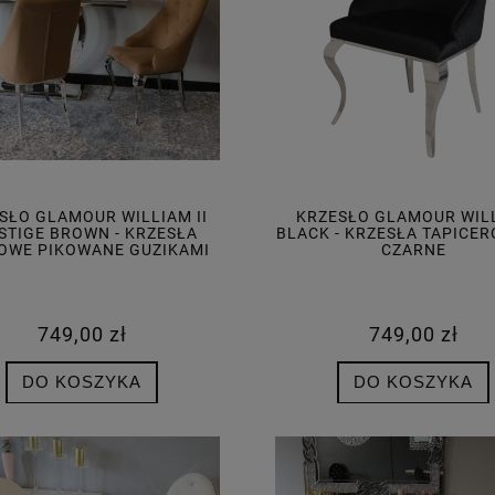
NE LUSTRO GLAMOUR
SŁO GLAMOUR WILLIAM II
KRZESŁO GLAMOUR WIL
 ŚR. 90 CM M-0533-01
STIGE BROWN - KRZESŁA
BLACK - KRZESŁA TAPICE
OWE PIKOWANE GUZIKAMI
CZARNE
1 349,00 zł
DO KOSZYKA
749,00 zł
749,00 zł
DO KOSZYKA
DO KOSZYKA