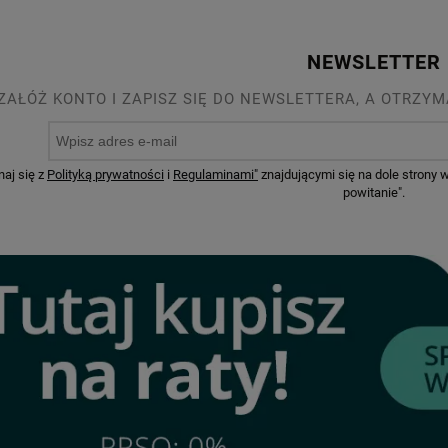
NEWSLETTER
ZAŁÓŻ KONTO I ZAPISZ SIĘ DO NEWSLETTERA, A OTRZYM
naj się z
Polityką prywatności
i
Regulaminami"
znajdującymi się na dole strony
powitanie".