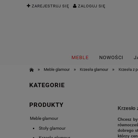
ZAREJESTRUJ SIĘ
ZALOGUJ SIĘ
MEBLE
NOWOŚCI
J
»
»
»
Meble glamour
Krzesła glamour
Krzesła z 
KATEGORIE
PRODUKTY
Krzesło 
Meble glamour
Chcesz by
równocześ
Stoły glamour
dobrego st
którzy cen
Krzesła glamour