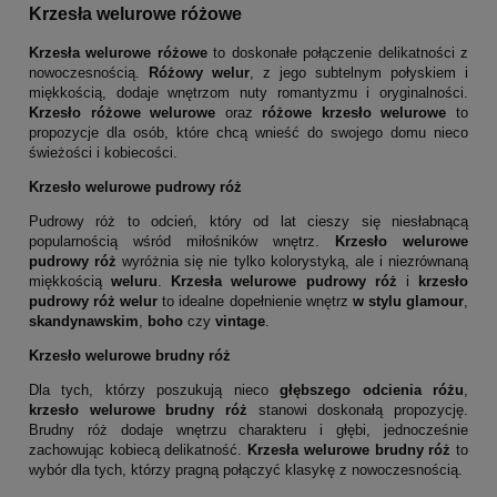
Krzesła welurowe różowe
Krzesła welurowe różowe
to doskonałe połączenie delikatności z
nowoczesnością.
Różowy welur
, z jego subtelnym połyskiem i
miękkością, dodaje wnętrzom nuty romantyzmu i oryginalności.
Krzesło różowe welurowe
oraz
różowe krzesło welurowe
to
propozycje dla osób, które chcą wnieść do swojego domu nieco
świeżości i kobiecości.
Krzesło welurowe pudrowy róż
Pudrowy róż to odcień, który od lat cieszy się niesłabnącą
popularnością wśród miłośników wnętrz.
Krzesło welurowe
pudrowy róż
wyróżnia się nie tylko kolorystyką, ale i niezrównaną
miękkością
weluru
.
Krzesła welurowe pudrowy róż
i
krzesło
pudrowy róż welur
to idealne dopełnienie wnętrz
w stylu glamour
,
skandynawskim
,
boho
czy
vintage
.
Krzesło welurowe brudny róż
Dla tych, którzy poszukują nieco
głębszego odcienia różu
,
krzesło welurowe brudny róż
stanowi doskonałą propozycję.
Brudny róż dodaje wnętrzu charakteru i głębi, jednocześnie
zachowując kobiecą delikatność.
Krzesła welurowe brudny róż
to
wybór dla tych, którzy pragną połączyć klasykę z nowoczesnością.