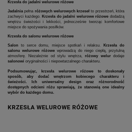
Krzesła do jadalni welurowe różowe
Jadalnia
pełna
różowych welurowych krzeseł
to przestrzeń, która
zachwyci każdego.
Krzesła do jadalni welurowe różowe
dodadzą
wnętrzu świeżości i lekkości, jednocześnie tworząc komfortowe
miejsce do spożywania posiłków.
Krzesła do salonu welurowe różowe
Salon
to serce domu, miejsce spotkań i relaksu.
Krzesła do
salonu welurowe różowe
wprowadzą do niego ciepłą, przytulną
atmosferę. Niezależnie od stylu wnętrza,
różowy welur
dodaje
salonowi
oryginalności i niepowtarzalnego charakteru.
Podsumowując, krzesła welurowe różowe to doskonały
sposób, aby dodać wnętrzom kobiecego charakteru i
świeżości. Ich uniwersalny design oraz różnorodność
dostępnych odcieni różu sprawiają, że stanowią one idealny
wybór do każdego domu.
KRZESŁA WELUROWE RÓŻOWE