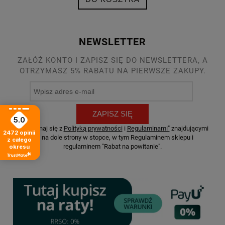
NEWSLETTER
ZAŁÓŻ KONTO I ZAPISZ SIĘ DO NEWSLETTERA, A
OTRZYMASZ 5% RABATU NA PIERWSZE ZAKUPY.
ZAPISZ SIĘ
5.0
* Zapoznaj się z
Polityką prywatności
i
Regulaminami"
znajdującymi
2472
opinii
się na dole strony w stopce, w tym Regulaminem sklepu i
z całego
regulaminem "Rabat na powitanie".
okresu