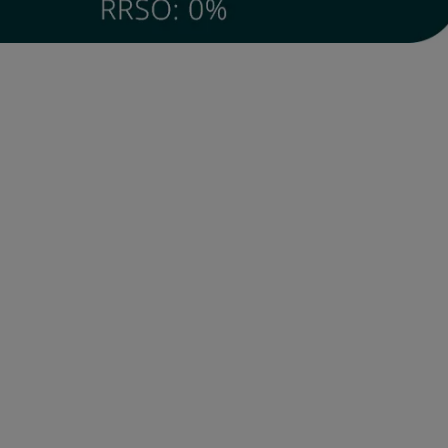
O LUDWIK II GLAMOUR
KRZESŁO GLAMOUR PREMIER
IGE - BEŻOWE KRZESŁO
BLACK - KRZESŁO TAPICEROWA
ANE KRYSZTAŁKAMI,
CZARNE - KPL. 4 SZT