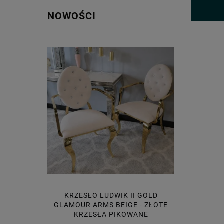
NOWOŚCI
LD BLACK
KRZESŁO LUDWIK II GOLD
KRZESŁ
 CZARNY
GLAMOUR ARMS BEIGE - ZŁOTE
ARMS BE
AMI LUB
KRZESŁA PIKOWANE
PIKOW