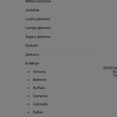
Meble lustrzane
Jadalnie
Lustra glamour
Lampy glamour
Zegary glamour
Dodatki
Zestawy
Kolekcje
KRZES
Antonio
B
T
Belmont
Buffalo
Cameron
Colorado
Dallas