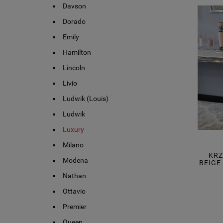
Davson
Dorado
Emily
Hamilton
Lincoln
Livio
Ludwik (Louis)
Ludwik
Luxury
Milano
KRZ
Modena
BEIGE
Nathan
Ottavio
Premier
Queen