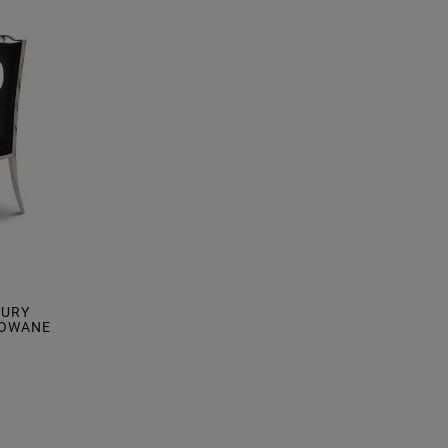
XURY
ROWANE