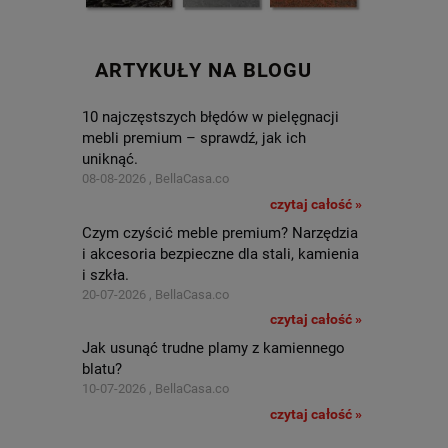
ARTYKUŁY NA BLOGU
10 najczęstszych błędów w pielęgnacji
mebli premium – sprawdź, jak ich
uniknąć.
08-08-2026 , BellaCasa.co
czytaj całość »
Czym czyścić meble premium? Narzędzia
i akcesoria bezpieczne dla stali, kamienia
i szkła.
20-07-2026 , BellaCasa.co
czytaj całość »
Jak usunąć trudne plamy z kamiennego
blatu?
10-07-2026 , BellaCasa.co
czytaj całość »