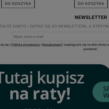
DO KOSZYKA
DO KOSZYKA
NEWSLETTER
ZAŁÓŻ KONTO I ZAPISZ SIĘ DO NEWSLETTERA, A OTRZYM
naj się z
Polityką prywatności
i
Regulaminami"
znajdującymi się na dole strony
powitanie".