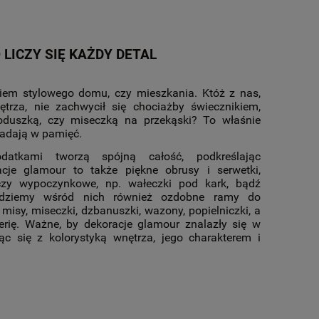
LICZY SIĘ KAŻDY DETAL
iem stylowego domu, czy mieszkania. Któż z nas,
trza, nie zachwycił się chociażby świecznikiem,
oduszką, czy miseczką na przekąski? To właśnie
padają w pamięć.
tkami tworzą spójną całość, podkreślając
acje glamour to także piękne obrusy i serwetki,
 czy wypoczynkowe, np. wałeczki pod kark, bądź
najdziemy wśród nich również ozdobne ramy do
 misy, miseczki, dzbanuszki, wazony, popielniczki, a
uterię. Ważne, by dekoracje glamour znalazły się w
c się z kolorystyką wnętrza, jego charakterem i