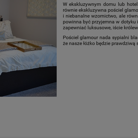
W ekskluzywnym domu lub hotelu
równie ekskluzywna pościel glamour
i niebanalne wzornictwo, ale równ
powinna być przyjemna w dotyku i 
zapewniać luksusowe, iście królew
Pościel glamour nada sypialni blas
że nasze łóżko będzie prawdziwą s