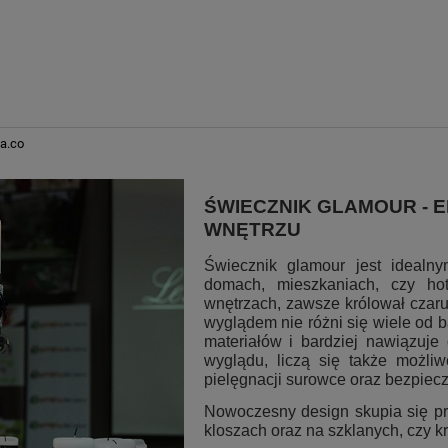
a.co
ŚWIECZNIK GLAMOUR - 
WNĘTRZU
Świecznik glamour jest idealn
domach, mieszkaniach, czy ho
wnętrzach, zawsze królował czaru
wyglądem nie różni się wiele od 
materiałów i bardziej nawiązuj
wyglądu, liczą się także możliw
pielęgnacji surowce oraz bezpiec
Nowoczesny design skupia się prz
kloszach oraz na szklanych, czy 