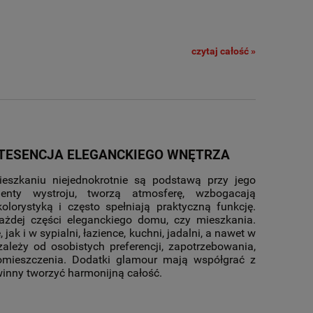
czytaj całość »
NTESENCJA ELEGANCKIEGO WNĘTRZA
szkaniu niejednokrotnie są podstawą przy jego
menty wystroju, tworzą atmosferę, wzbogacają
lorystyką i często spełniają praktyczną funkcję.
żdej części eleganckiego domu, czy mieszkania.
ak i w sypialni, łazience, kuchni, jadalni, a nawet w
zależy od osobistych preferencji, zapotrzebowania,
omieszczenia. Dodatki glamour mają współgrać z
winny tworzyć harmonijną całość.