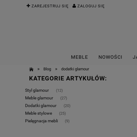
ZAREJESTRUJ SIĘ
ZALOGUJ SIĘ
MEBLE
NOWOŚCI
J
»
»
Blog
dodatki glamour
KATEGORIE ARTYKUŁÓW:
Styl glamour
(12)
Meble glamour
(27)
Dodatki glamour
(20)
Meble stylowe
(25)
Pielęgnacja mebli
(9)