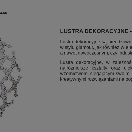
a.co
LUSTRA DEKORACYJNE -
Lustra dekoracyjne są nieodzow
w stylu glamour, jak również w el
a nawet nowoczesnym, czy industr
Lustra dekoracyjne, w zależno
najróżniejsze kształty oraz c
wzornictwem, sięgającym swoimi
kreatywnymi rozwiązaniami na pogr