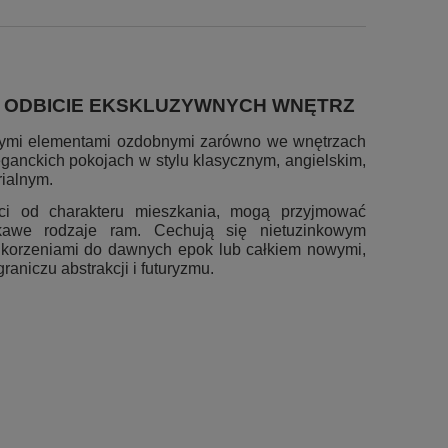
 ODBICIE EKSKLUZYWNYCH WNĘTRZ
nymi elementami ozdobnymi zarówno we wnętrzach
eganckich pokojach w stylu klasycznym, angielskim,
ialnym.
ści od charakteru mieszkania, mogą przyjmować
iekawe rodzaje ram. Cechują się nietuzinkowym
 korzeniami do dawnych epok lub całkiem nowymi,
aniczu abstrakcji i futuryzmu.