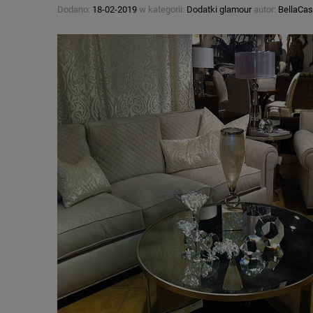
Dodano:
18-02-2019
w kategorii:
Dodatki glamour
autor:
BellaCas