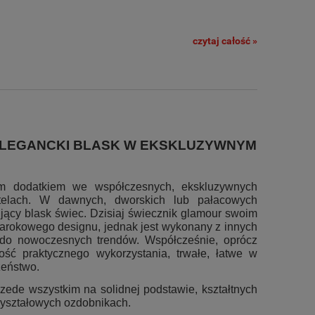
czytaj całość »
ELEGANCKI BLASK W EKSKLUZYWNYM
ym dodatkiem we współczesnych, ekskluzywnych
telach. W dawnych, dworskich lub pałacowych
jący blask świec. Dzisiaj świecznik glamour swoim
barokowego designu, jednak jest wykonany z innych
e do nowoczesnych trendów. Współcześnie, oprócz
ość praktycznego wykorzystania, trwałe, łatwe w
zeństwo.
ede wszystkim na solidnej podstawie, kształtnych
kryształowych ozdobnikach.