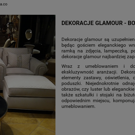
a.co
DEKORACJE GLAMOUR - BO 
Dekoracje glamour są uzupełnien
będąc gościem eleganckiego wnę
ramką na zdjęcia, lampeczką, p
dekoracje glamour najbardziej za
Wraz z umeblowaniem i doda
ekskluzywność aranżacji. Dekor
elementy zastawy, oświetlenia,
poduszki. Niejednokrotnie od
obrazów, czy luster lub eleganckie
także szkatułki i stojaki na biż
odpowiednim miejscu, komponują
umeblowaniem.